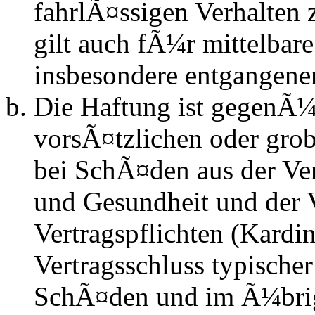
fahrlÃ¤ssigen Verhalten
gilt auch fÃ¼r mittelba
insbesondere entgangen
Die Haftung ist gegenÃ¼
vorsÃ¤tzlichen oder grob
bei SchÃ¤den aus der Ve
und Gesundheit und der V
Vertragspflichten (Kardin
Vertragsschluss typische
SchÃ¤den und im Ã¼brig