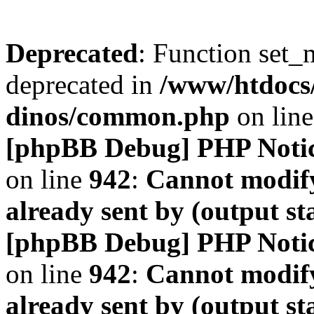
Deprecated
: Function set_
deprecated in
/www/htdocs
dinos/common.php
on lin
[phpBB Debug] PHP Noti
on line
942
:
Cannot modify
already sent by (output s
[phpBB Debug] PHP Noti
on line
942
:
Cannot modify
already sent by (output s