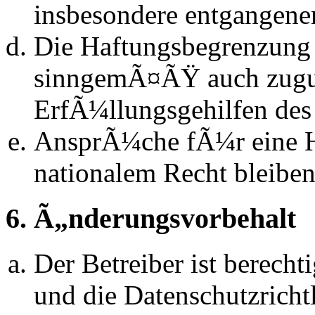
insbesondere entgangen
Die Haftungsbegrenzung d
sinngemÃ¤ÃŸ auch zugun
ErfÃ¼llungsgehilfen des 
AnsprÃ¼che fÃ¼r eine 
nationalem Recht bleibe
6. Ã„nderungsvorbehalt
Der Betreiber ist berech
und die Datenschutzrich