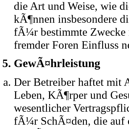
die Art und Weise, wie d
kÃ¶nnen insbesondere d
fÃ¼r bestimmte Zwecke ni
fremder Foren Einfluss 
5. GewÃ¤hrleistung
Der Betreiber haftet mit
Leben, KÃ¶rper und Gesu
wesentlicher Vertragspfli
fÃ¼r SchÃ¤den, die auf 