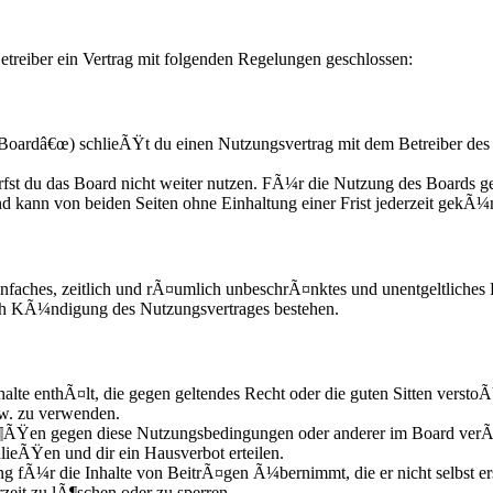
treiber ein Vertrag mit folgenden Regelungen geschlossen:
oardâ€œ) schlieÃŸt du einen Nutzungsvertrag mit dem Betreiber des 
fst du das Board nicht weiter nutzen. FÃ¼r die Nutzung des Boards gel
d kann von beiden Seiten ohne Einhaltung einer Frist jederzeit gekÃ¼
n einfaches, zeitlich und rÃ¤umlich unbeschrÃ¤nktes und unentgeltliche
ach KÃ¼ndigung des Nutzungsvertrages bestehen.
nhalte enthÃ¤lt, die gegen geltendes Recht oder die guten Sitten versto
zw. zu verwenden.
Ã¶ÃŸen gegen diese Nutzungsbedingungen oder anderer im Board verÃ¶
lieÃŸen und dir ein Hausverbot erteilen.
g fÃ¼r die Inhalte von BeitrÃ¤gen Ã¼bernimmt, die er nicht selbst ers
zeit zu lÃ¶schen oder zu sperren.