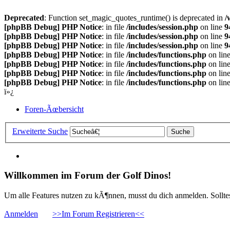
Deprecated
: Function set_magic_quotes_runtime() is deprecated in
/
[phpBB Debug] PHP Notice
: in file
/includes/session.php
on line
9
[phpBB Debug] PHP Notice
: in file
/includes/session.php
on line
9
[phpBB Debug] PHP Notice
: in file
/includes/session.php
on line
9
[phpBB Debug] PHP Notice
: in file
/includes/functions.php
on lin
[phpBB Debug] PHP Notice
: in file
/includes/functions.php
on lin
[phpBB Debug] PHP Notice
: in file
/includes/functions.php
on lin
[phpBB Debug] PHP Notice
: in file
/includes/functions.php
on lin
ï»¿
Foren-Ãœbersicht
Erweiterte Suche
Willkommen im Forum der Golf Dinos!
Um alle Features nutzen zu kÃ¶nnen, musst du dich anmelden. Solltest
Anmelden
>>Im Forum Registrieren<<