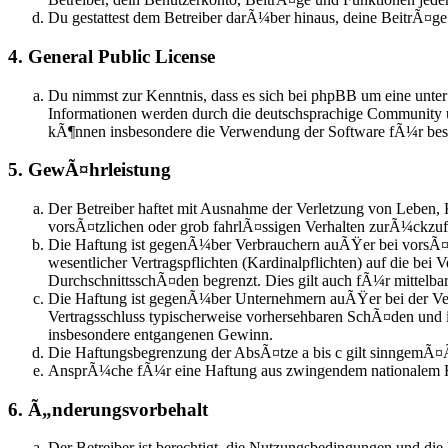
Du gestattest dem Betreiber darÃ¼ber hinaus, deine BeitrÃ¤g
4. General Public License
Du nimmst zur Kenntnis, dass es sich bei phpBB um eine unte
Informationen werden durch die deutschsprachige Community u
kÃ¶nnen insbesondere die Verwendung der Software fÃ¼r besti
5. GewÃ¤hrleistung
Der Betreiber haftet mit Ausnahme der Verletzung von Leben, 
vorsÃ¤tzlichen oder grob fahrlÃ¤ssigen Verhalten zurÃ¼ckzu
Die Haftung ist gegenÃ¼ber Verbrauchern auÃŸer bei vorsÃ¤t
wesentlicher Vertragspflichten (Kardinalpflichten) auf die be
DurchschnittsschÃ¤den begrenzt. Dies gilt auch fÃ¼r mittel
Die Haftung ist gegenÃ¼ber Unternehmern auÃŸer bei der Verl
Vertragsschluss typischerweise vorhersehbaren SchÃ¤den und 
insbesondere entgangenen Gewinn.
Die Haftungsbegrenzung der AbsÃ¤tze a bis c gilt sinngemÃ¤Ã
AnsprÃ¼che fÃ¼r eine Haftung aus zwingendem nationalem R
6. Ã„nderungsvorbehalt
Der Betreiber ist berechtigt, die Nutzungsbedingungen und die