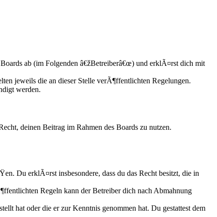
Boards ab (im Folgenden â€žBetreiberâ€œ) und erklÃ¤rst dich mit
ten jeweils die an dieser Stelle verÃ¶ffentlichten Regelungen.
ndigt werden.
s Recht, deinen Beitrag im Rahmen des Boards zu nutzen.
ÃŸen. Du erklÃ¤rst insbesondere, dass du das Recht besitzt, die in
ffentlichten Regeln kann der Betreiber dich nach Abmahnung
tellt hat oder die er zur Kenntnis genommen hat. Du gestattest dem