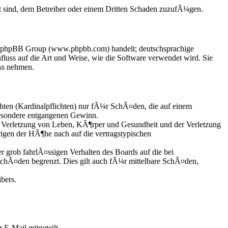
t sind, dem Betreiber oder einem Dritten Schaden zuzufÃ¼gen.
der phpBB Group (www.phpbb.com) handelt; deutschsprachige
uss auf die Art und Weise, wie die Software verwendet wird. Sie
ss nehmen.
hten (Kardinalpflichten) nur fÃ¼r SchÃ¤den, die auf einem
besondere entgangenen Gewinn.
 Verletzung von Leben, KÃ¶rper und Gesundheit und der Verletzung
rigen der HÃ¶he nach auf die vertragstypischen
grob fahrlÃ¤ssigen Verhalten des Boards auf die bei
chÃ¤den begrenzt. Dies gilt auch fÃ¼r mittelbare SchÃ¤den,
bers.
 E-Mail mitgeteilt.