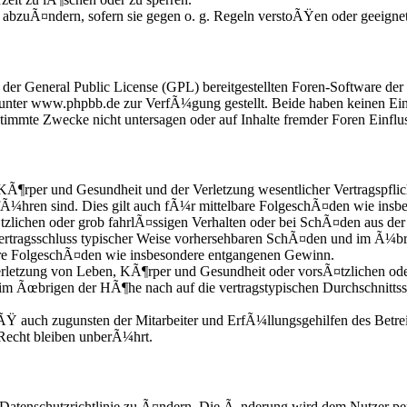
e abzuÃ¤ndern, sofern sie gegen o. g. Regeln verstoÃŸen oder geeigne
r der General Public License (GPL) bereitgestellten Foren-Software 
nter www.phpbb.de zur VerfÃ¼gung gestellt. Beide haben keinen Einfl
mmte Zwecke nicht untersagen oder auf Inhalte fremder Foren Einflu
KÃ¶rper und Gesundheit und der Verletzung wesentlicher Vertragspflic
fÃ¼hren sind. Dies gilt auch fÃ¼r mittelbare FolgeschÃ¤den wie ins
zlichen oder grob fahrlÃ¤ssigen Verhalten oder bei SchÃ¤den aus der
i Vertragsschluss typischer Weise vorhersehbaren SchÃ¤den und im Ã¼b
bare FolgeschÃ¤den wie insbesondere entgangenen Gewinn.
etzung von Leben, KÃ¶rper und Gesundheit oder vorsÃ¤tzlichen oder 
im Ãœbrigen der HÃ¶he nach auf die vertragstypischen Durchschnittss
Ÿ auch zugunsten der Mitarbeiter und ErfÃ¼llungsgehilfen des Betrei
echt bleiben unberÃ¼hrt.
 Datenschutzrichtlinie zu Ã¤ndern. Die Ã„nderung wird dem Nutzer per