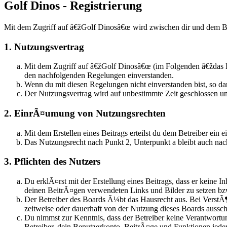
Golf Dinos - Registrierung
Mit dem Zugriff auf â€žGolf Dinosâ€œ wird zwischen dir und dem Be
1. Nutzungsvertrag
Mit dem Zugriff auf â€žGolf Dinosâ€œ (im Folgenden â€ždas B
den nachfolgenden Regelungen einverstanden.
Wenn du mit diesen Regelungen nicht einverstanden bist, so dar
Der Nutzungsvertrag wird auf unbestimmte Zeit geschlossen un
2. EinrÃ¤umung von Nutzungsrechten
Mit dem Erstellen eines Beitrags erteilst du dem Betreiber ei
Das Nutzungsrecht nach Punkt 2, Unterpunkt a bleibt auch n
3. Pflichten des Nutzers
Du erklÃ¤rst mit der Erstellung eines Beitrags, dass er keine I
deinen BeitrÃ¤gen verwendeten Links und Bilder zu setzen b
Der Betreiber des Boards Ã¼bt das Hausrecht aus. Bei Verst
zeitweise oder dauerhaft von der Nutzung dieses Boards aussch
Du nimmst zur Kenntnis, dass der Betreiber keine Verantwortun
Betreiber, dein Benutzerkonto, BeitrÃ¤ge und Funktionen jeder