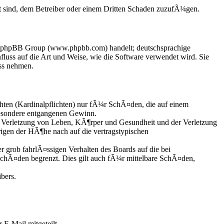
t sind, dem Betreiber oder einem Dritten Schaden zuzufÃ¼gen.
der phpBB Group (www.phpbb.com) handelt; deutschsprachige
uss auf die Art und Weise, wie die Software verwendet wird. Sie
ss nehmen.
hten (Kardinalpflichten) nur fÃ¼r SchÃ¤den, die auf einem
besondere entgangenen Gewinn.
 Verletzung von Leben, KÃ¶rper und Gesundheit und der Verletzung
rigen der HÃ¶he nach auf die vertragstypischen
grob fahrlÃ¤ssigen Verhalten des Boards auf die bei
chÃ¤den begrenzt. Dies gilt auch fÃ¼r mittelbare SchÃ¤den,
bers.
 E-Mail mitgeteilt.