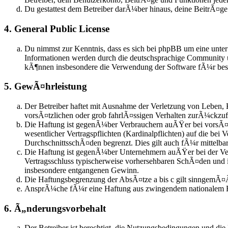
Du gestattest dem Betreiber darÃ¼ber hinaus, deine BeitrÃ¤g
4. General Public License
Du nimmst zur Kenntnis, dass es sich bei phpBB um eine unte
Informationen werden durch die deutschsprachige Community u
kÃ¶nnen insbesondere die Verwendung der Software fÃ¼r besti
5. GewÃ¤hrleistung
Der Betreiber haftet mit Ausnahme der Verletzung von Leben, 
vorsÃ¤tzlichen oder grob fahrlÃ¤ssigen Verhalten zurÃ¼ckzu
Die Haftung ist gegenÃ¼ber Verbrauchern auÃŸer bei vorsÃ¤t
wesentlicher Vertragspflichten (Kardinalpflichten) auf die be
DurchschnittsschÃ¤den begrenzt. Dies gilt auch fÃ¼r mittel
Die Haftung ist gegenÃ¼ber Unternehmern auÃŸer bei der Verl
Vertragsschluss typischerweise vorhersehbaren SchÃ¤den und 
insbesondere entgangenen Gewinn.
Die Haftungsbegrenzung der AbsÃ¤tze a bis c gilt sinngemÃ¤Ã
AnsprÃ¼che fÃ¼r eine Haftung aus zwingendem nationalem R
6. Ã„nderungsvorbehalt
Der Betreiber ist berechtigt, die Nutzungsbedingungen und die