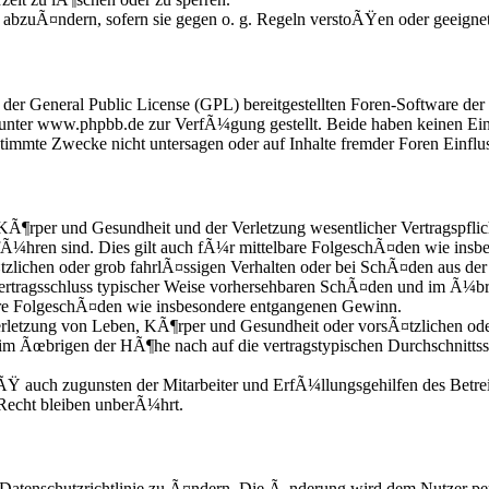
e abzuÃ¤ndern, sofern sie gegen o. g. Regeln verstoÃŸen oder geeigne
r der General Public License (GPL) bereitgestellten Foren-Software 
nter www.phpbb.de zur VerfÃ¼gung gestellt. Beide haben keinen Einfl
mmte Zwecke nicht untersagen oder auf Inhalte fremder Foren Einflu
KÃ¶rper und Gesundheit und der Verletzung wesentlicher Vertragspflic
fÃ¼hren sind. Dies gilt auch fÃ¼r mittelbare FolgeschÃ¤den wie ins
zlichen oder grob fahrlÃ¤ssigen Verhalten oder bei SchÃ¤den aus der
i Vertragsschluss typischer Weise vorhersehbaren SchÃ¤den und im Ã¼b
bare FolgeschÃ¤den wie insbesondere entgangenen Gewinn.
etzung von Leben, KÃ¶rper und Gesundheit oder vorsÃ¤tzlichen oder 
im Ãœbrigen der HÃ¶he nach auf die vertragstypischen Durchschnittss
Ÿ auch zugunsten der Mitarbeiter und ErfÃ¼llungsgehilfen des Betrei
echt bleiben unberÃ¼hrt.
 Datenschutzrichtlinie zu Ã¤ndern. Die Ã„nderung wird dem Nutzer per