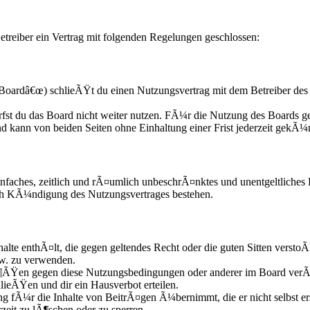
treiber ein Vertrag mit folgenden Regelungen geschlossen:
oardâ€œ) schlieÃŸt du einen Nutzungsvertrag mit dem Betreiber des 
fst du das Board nicht weiter nutzen. FÃ¼r die Nutzung des Boards gel
d kann von beiden Seiten ohne Einhaltung einer Frist jederzeit gekÃ¼
n einfaches, zeitlich und rÃ¤umlich unbeschrÃ¤nktes und unentgeltliche
ach KÃ¼ndigung des Nutzungsvertrages bestehen.
nhalte enthÃ¤lt, die gegen geltendes Recht oder die guten Sitten versto
zw. zu verwenden.
Ã¶ÃŸen gegen diese Nutzungsbedingungen oder anderer im Board verÃ¶
lieÃŸen und dir ein Hausverbot erteilen.
g fÃ¼r die Inhalte von BeitrÃ¤gen Ã¼bernimmt, die er nicht selbst ers
zeit zu lÃ¶schen oder zu sperren.