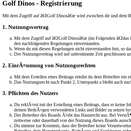
Golf Dinos - Registrierung
Mit dem Zugriff auf â€žGolf Dinosâ€œ wird zwischen dir und dem Be
1. Nutzungsvertrag
Mit dem Zugriff auf â€žGolf Dinosâ€œ (im Folgenden â€ždas B
den nachfolgenden Regelungen einverstanden.
Wenn du mit diesen Regelungen nicht einverstanden bist, so dar
Der Nutzungsvertrag wird auf unbestimmte Zeit geschlossen un
2. EinrÃ¤umung von Nutzungsrechten
Mit dem Erstellen eines Beitrags erteilst du dem Betreiber ei
Das Nutzungsrecht nach Punkt 2, Unterpunkt a bleibt auch n
3. Pflichten des Nutzers
Du erklÃ¤rst mit der Erstellung eines Beitrags, dass er keine I
deinen BeitrÃ¤gen verwendeten Links und Bilder zu setzen b
Der Betreiber des Boards Ã¼bt das Hausrecht aus. Bei Verst
zeitweise oder dauerhaft von der Nutzung dieses Boards aussch
Du nimmst zur Kenntnis, dass der Betreiber keine Verantwortun
Betreiber, dein Benutzerkonto, BeitrÃ¤ge und Funktionen jeder