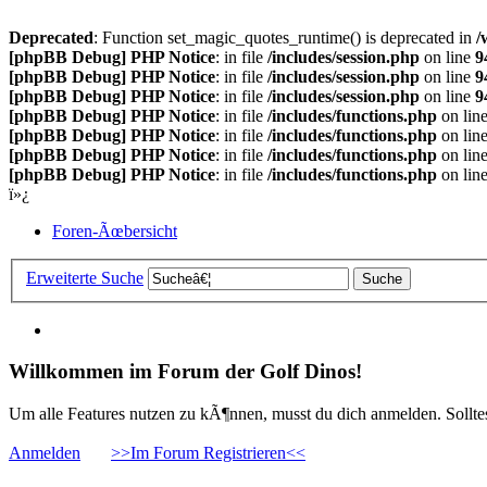
Deprecated
: Function set_magic_quotes_runtime() is deprecated in
/
[phpBB Debug] PHP Notice
: in file
/includes/session.php
on line
9
[phpBB Debug] PHP Notice
: in file
/includes/session.php
on line
9
[phpBB Debug] PHP Notice
: in file
/includes/session.php
on line
9
[phpBB Debug] PHP Notice
: in file
/includes/functions.php
on lin
[phpBB Debug] PHP Notice
: in file
/includes/functions.php
on lin
[phpBB Debug] PHP Notice
: in file
/includes/functions.php
on lin
[phpBB Debug] PHP Notice
: in file
/includes/functions.php
on lin
ï»¿
Foren-Ãœbersicht
Erweiterte Suche
Willkommen im Forum der Golf Dinos!
Um alle Features nutzen zu kÃ¶nnen, musst du dich anmelden. Solltest
Anmelden
>>Im Forum Registrieren<<