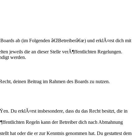
Boards ab (im Folgenden â€žBetreiberâ€œ) und erklÃ¤rst dich mit
ten jeweils die an dieser Stelle verÃ¶ffentlichten Regelungen.
ndigt werden.
s Recht, deinen Beitrag im Rahmen des Boards zu nutzen.
ÃŸen. Du erklÃ¤rst insbesondere, dass du das Recht besitzt, die in
ffentlichten Regeln kann der Betreiber dich nach Abmahnung
tellt hat oder die er zur Kenntnis genommen hat. Du gestattest dem