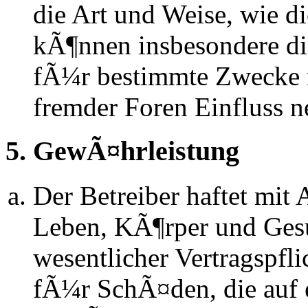
die Art und Weise, wie d
kÃ¶nnen insbesondere d
fÃ¼r bestimmte Zwecke ni
fremder Foren Einfluss 
5. GewÃ¤hrleistung
Der Betreiber haftet mit
Leben, KÃ¶rper und Gesu
wesentlicher Vertragspfli
fÃ¼r SchÃ¤den, die auf 