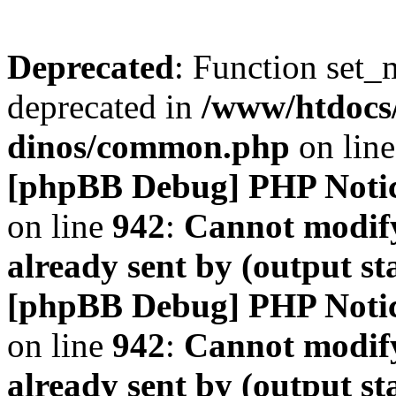
Deprecated
: Function set_
deprecated in
/www/htdocs
dinos/common.php
on lin
[phpBB Debug] PHP Noti
on line
942
:
Cannot modify
already sent by (output s
[phpBB Debug] PHP Noti
on line
942
:
Cannot modify
already sent by (output s