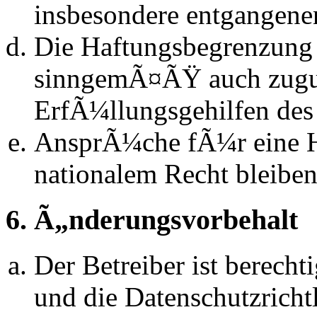
insbesondere entgangen
Die Haftungsbegrenzung d
sinngemÃ¤ÃŸ auch zugun
ErfÃ¼llungsgehilfen des 
AnsprÃ¼che fÃ¼r eine 
nationalem Recht bleibe
6. Ã„nderungsvorbehalt
Der Betreiber ist berech
und die Datenschutzrich