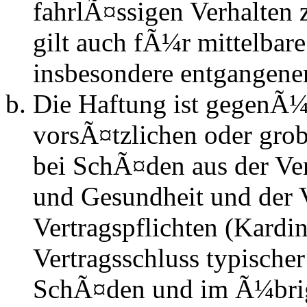
fahrlÃ¤ssigen Verhalten
gilt auch fÃ¼r mittelba
insbesondere entgangen
Die Haftung ist gegenÃ¼
vorsÃ¤tzlichen oder grob
bei SchÃ¤den aus der Ve
und Gesundheit und der V
Vertragspflichten (Kardin
Vertragsschluss typische
SchÃ¤den und im Ã¼brig