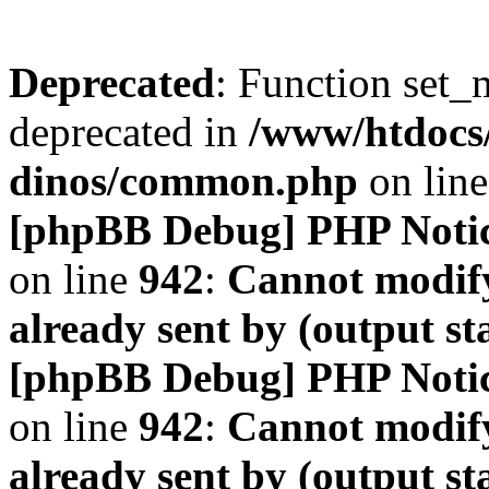
Deprecated
: Function set_
deprecated in
/www/htdocs
dinos/common.php
on lin
[phpBB Debug] PHP Noti
on line
942
:
Cannot modify
already sent by (output s
[phpBB Debug] PHP Noti
on line
942
:
Cannot modify
already sent by (output s