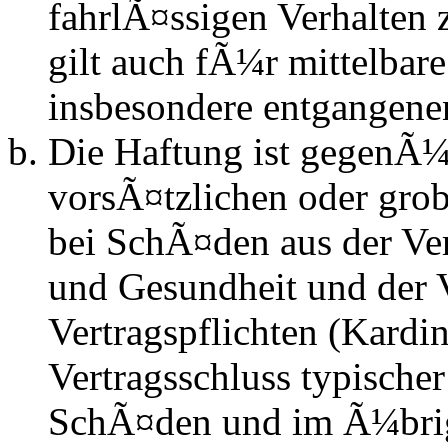
fahrlÃ¤ssigen Verhalten
gilt auch fÃ¼r mittelba
insbesondere entgangen
Die Haftung ist gegenÃ¼
vorsÃ¤tzlichen oder grob
bei SchÃ¤den aus der Ve
und Gesundheit und der V
Vertragspflichten (Kardin
Vertragsschluss typische
SchÃ¤den und im Ã¼brig