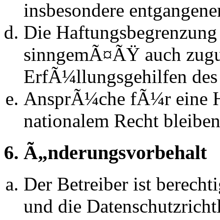
insbesondere entgangen
Die Haftungsbegrenzung d
sinngemÃ¤ÃŸ auch zugun
ErfÃ¼llungsgehilfen des 
AnsprÃ¼che fÃ¼r eine 
nationalem Recht bleibe
6. Ã„nderungsvorbehalt
Der Betreiber ist berech
und die Datenschutzrich