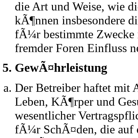
die Art und Weise, wie d
kÃ¶nnen insbesondere d
fÃ¼r bestimmte Zwecke ni
fremder Foren Einfluss 
5. GewÃ¤hrleistung
Der Betreiber haftet mit
Leben, KÃ¶rper und Gesu
wesentlicher Vertragspfli
fÃ¼r SchÃ¤den, die auf 