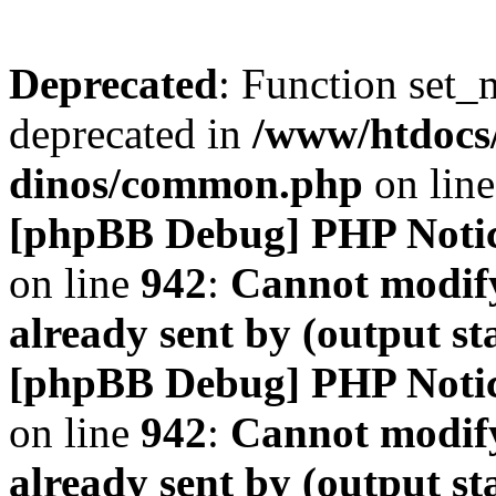
Deprecated
: Function set_
deprecated in
/www/htdocs
dinos/common.php
on lin
[phpBB Debug] PHP Noti
on line
942
:
Cannot modify
already sent by (output s
[phpBB Debug] PHP Noti
on line
942
:
Cannot modify
already sent by (output s