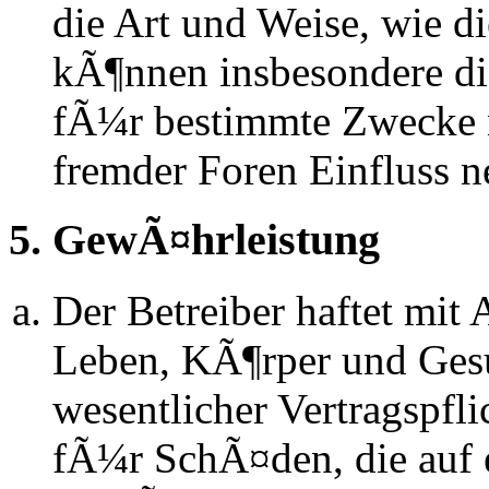
die Art und Weise, wie d
kÃ¶nnen insbesondere d
fÃ¼r bestimmte Zwecke ni
fremder Foren Einfluss 
5. GewÃ¤hrleistung
Der Betreiber haftet mit
Leben, KÃ¶rper und Gesu
wesentlicher Vertragspfli
fÃ¼r SchÃ¤den, die auf 