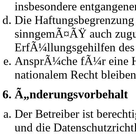
insbesondere entgangen
Die Haftungsbegrenzung d
sinngemÃ¤ÃŸ auch zugun
ErfÃ¼llungsgehilfen des 
AnsprÃ¼che fÃ¼r eine 
nationalem Recht bleibe
6. Ã„nderungsvorbehalt
Der Betreiber ist berech
und die Datenschutzrich