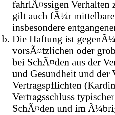
fahrlÃ¤ssigen Verhalten
gilt auch fÃ¼r mittelba
insbesondere entgangen
Die Haftung ist gegenÃ¼
vorsÃ¤tzlichen oder grob
bei SchÃ¤den aus der Ve
und Gesundheit und der V
Vertragspflichten (Kardin
Vertragsschluss typische
SchÃ¤den und im Ã¼brig