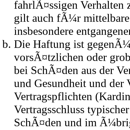
fahrlÃ¤ssigen Verhalten
gilt auch fÃ¼r mittelba
insbesondere entgangen
Die Haftung ist gegenÃ¼
vorsÃ¤tzlichen oder grob
bei SchÃ¤den aus der Ve
und Gesundheit und der V
Vertragspflichten (Kardin
Vertragsschluss typische
SchÃ¤den und im Ã¼brig