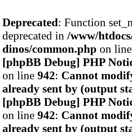
Deprecated
: Function set_
deprecated in
/www/htdocs
dinos/common.php
on lin
[phpBB Debug] PHP Noti
on line
942
:
Cannot modify
already sent by (output s
[phpBB Debug] PHP Noti
on line
942
:
Cannot modify
already sent by (output s