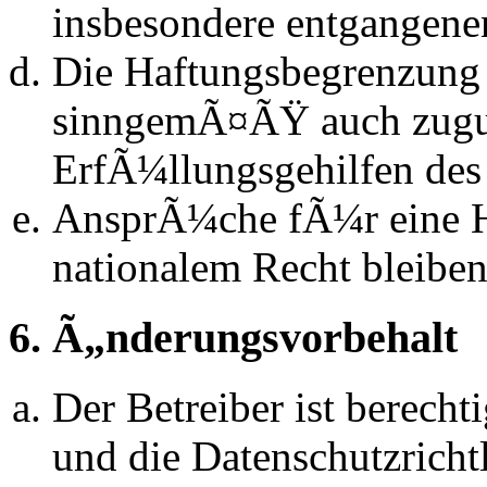
insbesondere entgangen
Die Haftungsbegrenzung d
sinngemÃ¤ÃŸ auch zugun
ErfÃ¼llungsgehilfen des 
AnsprÃ¼che fÃ¼r eine 
nationalem Recht bleibe
6. Ã„nderungsvorbehalt
Der Betreiber ist berech
und die Datenschutzrich