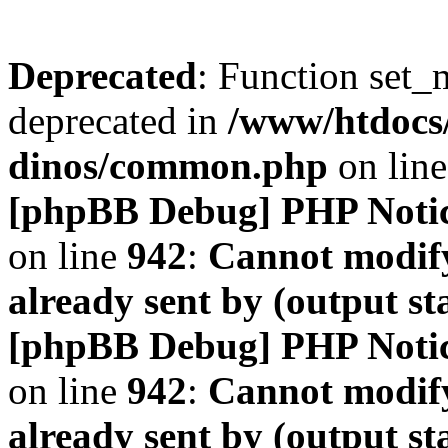
Deprecated
: Function set_
deprecated in
/www/htdocs
dinos/common.php
on lin
[phpBB Debug] PHP Noti
on line
942
:
Cannot modify
already sent by (output s
[phpBB Debug] PHP Noti
on line
942
:
Cannot modify
already sent by (output s