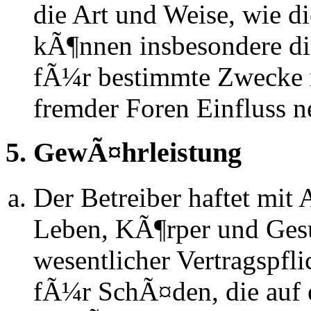
die Art und Weise, wie d
kÃ¶nnen insbesondere d
fÃ¼r bestimmte Zwecke ni
fremder Foren Einfluss 
5. GewÃ¤hrleistung
Der Betreiber haftet mit
Leben, KÃ¶rper und Gesu
wesentlicher Vertragspfli
fÃ¼r SchÃ¤den, die auf 