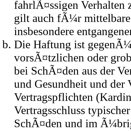
fahrlÃ¤ssigen Verhalten
gilt auch fÃ¼r mittelba
insbesondere entgangen
Die Haftung ist gegenÃ¼
vorsÃ¤tzlichen oder grob
bei SchÃ¤den aus der Ve
und Gesundheit und der V
Vertragspflichten (Kardin
Vertragsschluss typische
SchÃ¤den und im Ã¼brig