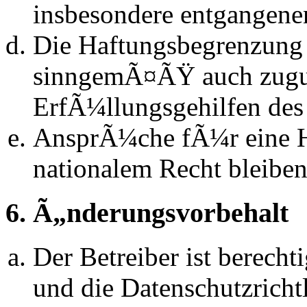
insbesondere entgangen
Die Haftungsbegrenzung d
sinngemÃ¤ÃŸ auch zugun
ErfÃ¼llungsgehilfen des 
AnsprÃ¼che fÃ¼r eine 
nationalem Recht bleibe
6. Ã„nderungsvorbehalt
Der Betreiber ist berech
und die Datenschutzrich