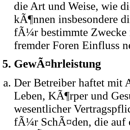
die Art und Weise, wie d
kÃ¶nnen insbesondere d
fÃ¼r bestimmte Zwecke ni
fremder Foren Einfluss 
5. GewÃ¤hrleistung
Der Betreiber haftet mit
Leben, KÃ¶rper und Gesu
wesentlicher Vertragspfli
fÃ¼r SchÃ¤den, die auf 