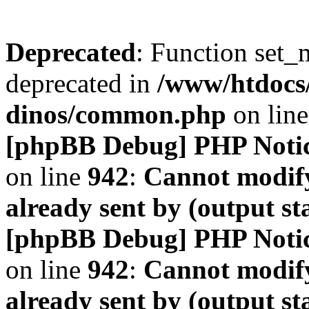
Deprecated
: Function set_
deprecated in
/www/htdocs
dinos/common.php
on lin
[phpBB Debug] PHP Noti
on line
942
:
Cannot modify
already sent by (output s
[phpBB Debug] PHP Noti
on line
942
:
Cannot modify
already sent by (output s