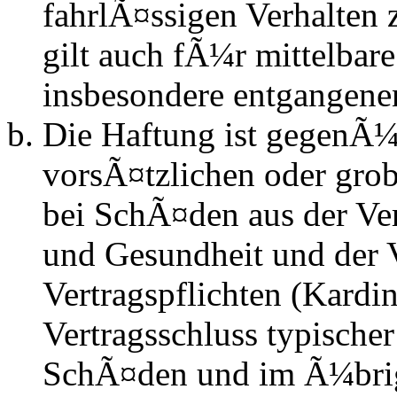
fahrlÃ¤ssigen Verhalten
gilt auch fÃ¼r mittelba
insbesondere entgangen
Die Haftung ist gegenÃ¼
vorsÃ¤tzlichen oder grob
bei SchÃ¤den aus der Ve
und Gesundheit und der V
Vertragspflichten (Kardin
Vertragsschluss typische
SchÃ¤den und im Ã¼brig