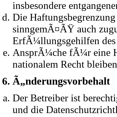
insbesondere entgangen
Die Haftungsbegrenzung d
sinngemÃ¤ÃŸ auch zugun
ErfÃ¼llungsgehilfen des 
AnsprÃ¼che fÃ¼r eine 
nationalem Recht bleibe
6. Ã„nderungsvorbehalt
Der Betreiber ist berech
und die Datenschutzrich