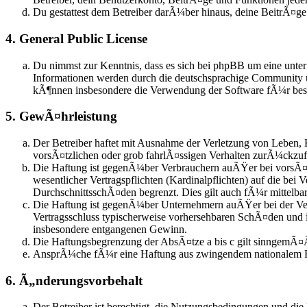
Du gestattest dem Betreiber darÃ¼ber hinaus, deine BeitrÃ¤g
4. General Public License
Du nimmst zur Kenntnis, dass es sich bei phpBB um eine unte
Informationen werden durch die deutschsprachige Community u
kÃ¶nnen insbesondere die Verwendung der Software fÃ¼r besti
5. GewÃ¤hrleistung
Der Betreiber haftet mit Ausnahme der Verletzung von Leben, 
vorsÃ¤tzlichen oder grob fahrlÃ¤ssigen Verhalten zurÃ¼ckzu
Die Haftung ist gegenÃ¼ber Verbrauchern auÃŸer bei vorsÃ¤t
wesentlicher Vertragspflichten (Kardinalpflichten) auf die be
DurchschnittsschÃ¤den begrenzt. Dies gilt auch fÃ¼r mittel
Die Haftung ist gegenÃ¼ber Unternehmern auÃŸer bei der Verl
Vertragsschluss typischerweise vorhersehbaren SchÃ¤den und 
insbesondere entgangenen Gewinn.
Die Haftungsbegrenzung der AbsÃ¤tze a bis c gilt sinngemÃ¤Ã
AnsprÃ¼che fÃ¼r eine Haftung aus zwingendem nationalem R
6. Ã„nderungsvorbehalt
Der Betreiber ist berechtigt, die Nutzungsbedingungen und die