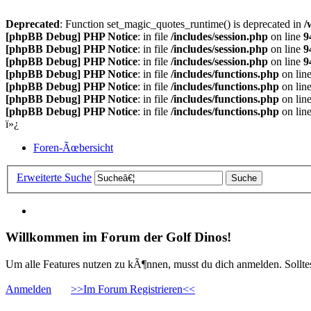
Deprecated
: Function set_magic_quotes_runtime() is deprecated in
/
[phpBB Debug] PHP Notice
: in file
/includes/session.php
on line
9
[phpBB Debug] PHP Notice
: in file
/includes/session.php
on line
9
[phpBB Debug] PHP Notice
: in file
/includes/session.php
on line
9
[phpBB Debug] PHP Notice
: in file
/includes/functions.php
on lin
[phpBB Debug] PHP Notice
: in file
/includes/functions.php
on lin
[phpBB Debug] PHP Notice
: in file
/includes/functions.php
on lin
[phpBB Debug] PHP Notice
: in file
/includes/functions.php
on lin
ï»¿
Foren-Ãœbersicht
Erweiterte Suche
Willkommen im Forum der Golf Dinos!
Um alle Features nutzen zu kÃ¶nnen, musst du dich anmelden. Solltest
Anmelden
>>Im Forum Registrieren<<