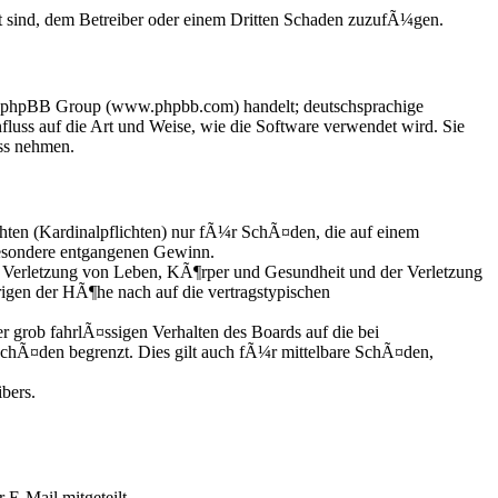
t sind, dem Betreiber oder einem Dritten Schaden zuzufÃ¼gen.
der phpBB Group (www.phpbb.com) handelt; deutschsprachige
uss auf die Art und Weise, wie die Software verwendet wird. Sie
ss nehmen.
hten (Kardinalpflichten) nur fÃ¼r SchÃ¤den, die auf einem
besondere entgangenen Gewinn.
 Verletzung von Leben, KÃ¶rper und Gesundheit und der Verletzung
rigen der HÃ¶he nach auf die vertragstypischen
grob fahrlÃ¤ssigen Verhalten des Boards auf die bei
chÃ¤den begrenzt. Dies gilt auch fÃ¼r mittelbare SchÃ¤den,
bers.
 E-Mail mitgeteilt.