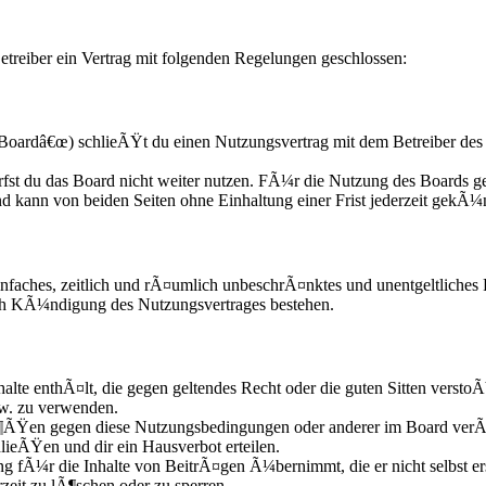
treiber ein Vertrag mit folgenden Regelungen geschlossen:
oardâ€œ) schlieÃŸt du einen Nutzungsvertrag mit dem Betreiber des 
fst du das Board nicht weiter nutzen. FÃ¼r die Nutzung des Boards gel
d kann von beiden Seiten ohne Einhaltung einer Frist jederzeit gekÃ¼
n einfaches, zeitlich und rÃ¤umlich unbeschrÃ¤nktes und unentgeltliche
ach KÃ¼ndigung des Nutzungsvertrages bestehen.
nhalte enthÃ¤lt, die gegen geltendes Recht oder die guten Sitten versto
zw. zu verwenden.
Ã¶ÃŸen gegen diese Nutzungsbedingungen oder anderer im Board verÃ¶
lieÃŸen und dir ein Hausverbot erteilen.
g fÃ¼r die Inhalte von BeitrÃ¤gen Ã¼bernimmt, die er nicht selbst ers
zeit zu lÃ¶schen oder zu sperren.