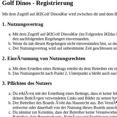
Golf Dinos - Registrierung
Mit dem Zugriff auf â€žGolf Dinosâ€œ wird zwischen dir und dem Be
1. Nutzungsvertrag
Mit dem Zugriff auf â€žGolf Dinosâ€œ (im Folgenden â€ždas B
den nachfolgenden Regelungen einverstanden.
Wenn du mit diesen Regelungen nicht einverstanden bist, so dar
Der Nutzungsvertrag wird auf unbestimmte Zeit geschlossen un
2. EinrÃ¤umung von Nutzungsrechten
Mit dem Erstellen eines Beitrags erteilst du dem Betreiber ei
Das Nutzungsrecht nach Punkt 2, Unterpunkt a bleibt auch n
3. Pflichten des Nutzers
Du erklÃ¤rst mit der Erstellung eines Beitrags, dass er keine I
deinen BeitrÃ¤gen verwendeten Links und Bilder zu setzen b
Der Betreiber des Boards Ã¼bt das Hausrecht aus. Bei Verst
zeitweise oder dauerhaft von der Nutzung dieses Boards aussch
Du nimmst zur Kenntnis, dass der Betreiber keine Verantwortun
Betreiber, dein Benutzerkonto, BeitrÃ¤ge und Funktionen jeder