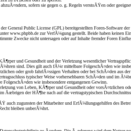
e abzuÃ¤ndern, sofern sie gegen o. g. Regeln verstoÃŸen oder geeigne
r der General Public License (GPL) bereitgestellten Foren-Software 
nter www.phpbb.de zur VerfÃ¼gung gestellt. Beide haben keinen Einfl
mmte Zwecke nicht untersagen oder auf Inhalte fremder Foren Einflu
KÃ¶rper und Gesundheit und der Verletzung wesentlicher Vertragspflic
fÃ¼hren sind. Dies gilt auch fÃ¼r mittelbare FolgeschÃ¤den wie ins
zlichen oder grob fahrlÃ¤ssigen Verhalten oder bei SchÃ¤den aus der
i Vertragsschluss typischer Weise vorhersehbaren SchÃ¤den und im Ã¼b
bare FolgeschÃ¤den wie insbesondere entgangenen Gewinn.
etzung von Leben, KÃ¶rper und Gesundheit oder vorsÃ¤tzlichen oder 
im Ãœbrigen der HÃ¶he nach auf die vertragstypischen Durchschnittss
Ÿ auch zugunsten der Mitarbeiter und ErfÃ¼llungsgehilfen des Betrei
echt bleiben unberÃ¼hrt.
 Datenschutzrichtlinie zu Ã¤ndern. Die Ã„nderung wird dem Nutzer per