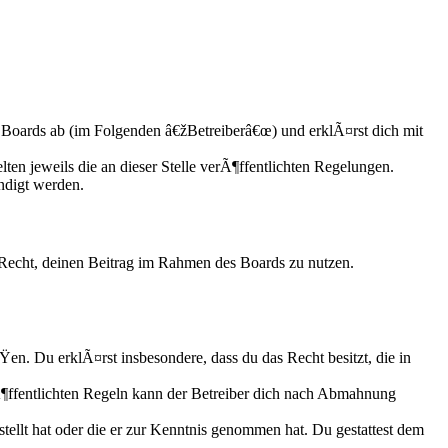
Boards ab (im Folgenden â€žBetreiberâ€œ) und erklÃ¤rst dich mit
ten jeweils die an dieser Stelle verÃ¶ffentlichten Regelungen.
ndigt werden.
s Recht, deinen Beitrag im Rahmen des Boards zu nutzen.
ÃŸen. Du erklÃ¤rst insbesondere, dass du das Recht besitzt, die in
ffentlichten Regeln kann der Betreiber dich nach Abmahnung
tellt hat oder die er zur Kenntnis genommen hat. Du gestattest dem