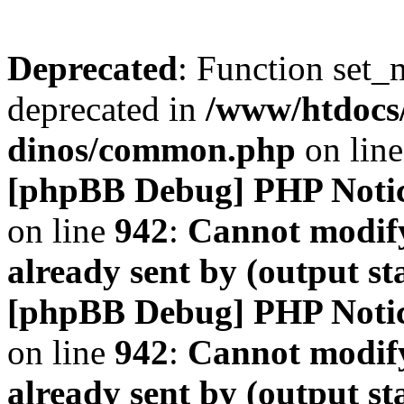
Deprecated
: Function set_
deprecated in
/www/htdocs
dinos/common.php
on lin
[phpBB Debug] PHP Noti
on line
942
:
Cannot modify
already sent by (output s
[phpBB Debug] PHP Noti
on line
942
:
Cannot modify
already sent by (output s