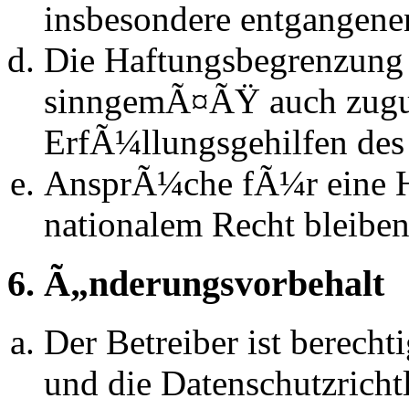
insbesondere entgangen
Die Haftungsbegrenzung d
sinngemÃ¤ÃŸ auch zugun
ErfÃ¼llungsgehilfen des 
AnsprÃ¼che fÃ¼r eine 
nationalem Recht bleibe
6. Ã„nderungsvorbehalt
Der Betreiber ist berech
und die Datenschutzrich