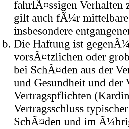
fahrlÃ¤ssigen Verhalten
gilt auch fÃ¼r mittelba
insbesondere entgangen
Die Haftung ist gegenÃ¼
vorsÃ¤tzlichen oder grob
bei SchÃ¤den aus der Ve
und Gesundheit und der V
Vertragspflichten (Kardin
Vertragsschluss typische
SchÃ¤den und im Ã¼brig