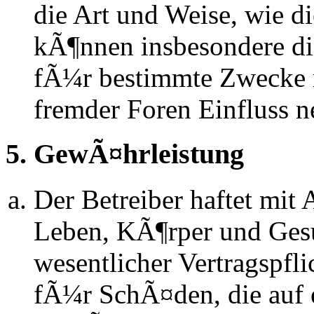
die Art und Weise, wie d
kÃ¶nnen insbesondere d
fÃ¼r bestimmte Zwecke ni
fremder Foren Einfluss 
5. GewÃ¤hrleistung
Der Betreiber haftet mit
Leben, KÃ¶rper und Gesu
wesentlicher Vertragspfli
fÃ¼r SchÃ¤den, die auf 