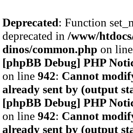
Deprecated
: Function set_
deprecated in
/www/htdocs
dinos/common.php
on lin
[phpBB Debug] PHP Noti
on line
942
:
Cannot modify
already sent by (output s
[phpBB Debug] PHP Noti
on line
942
:
Cannot modify
already sent by (output s