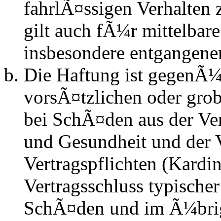
fahrlÃ¤ssigen Verhalten
gilt auch fÃ¼r mittelba
insbesondere entgangen
Die Haftung ist gegenÃ¼
vorsÃ¤tzlichen oder grob
bei SchÃ¤den aus der Ve
und Gesundheit und der V
Vertragspflichten (Kardin
Vertragsschluss typische
SchÃ¤den und im Ã¼brig