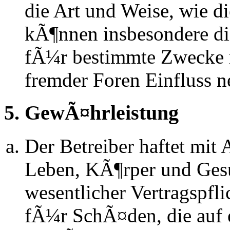
die Art und Weise, wie d
kÃ¶nnen insbesondere d
fÃ¼r bestimmte Zwecke ni
fremder Foren Einfluss 
5. GewÃ¤hrleistung
Der Betreiber haftet mit
Leben, KÃ¶rper und Gesu
wesentlicher Vertragspfli
fÃ¼r SchÃ¤den, die auf 