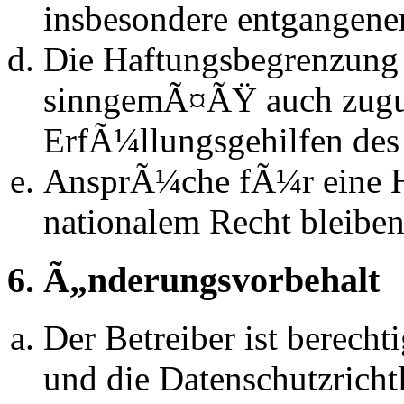
insbesondere entgangen
Die Haftungsbegrenzung d
sinngemÃ¤ÃŸ auch zugun
ErfÃ¼llungsgehilfen des 
AnsprÃ¼che fÃ¼r eine 
nationalem Recht bleibe
6. Ã„nderungsvorbehalt
Der Betreiber ist berech
und die Datenschutzrich