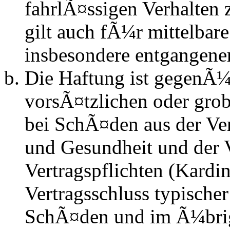
fahrlÃ¤ssigen Verhalten
gilt auch fÃ¼r mittelba
insbesondere entgangen
Die Haftung ist gegenÃ¼
vorsÃ¤tzlichen oder grob
bei SchÃ¤den aus der Ve
und Gesundheit und der V
Vertragspflichten (Kardin
Vertragsschluss typische
SchÃ¤den und im Ã¼brig