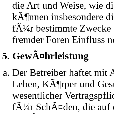
die Art und Weise, wie d
kÃ¶nnen insbesondere d
fÃ¼r bestimmte Zwecke ni
fremder Foren Einfluss 
5. GewÃ¤hrleistung
Der Betreiber haftet mit
Leben, KÃ¶rper und Gesu
wesentlicher Vertragspfli
fÃ¼r SchÃ¤den, die auf 