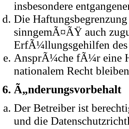
insbesondere entgangen
Die Haftungsbegrenzung d
sinngemÃ¤ÃŸ auch zugun
ErfÃ¼llungsgehilfen des 
AnsprÃ¼che fÃ¼r eine 
nationalem Recht bleibe
6. Ã„nderungsvorbehalt
Der Betreiber ist berech
und die Datenschutzrich