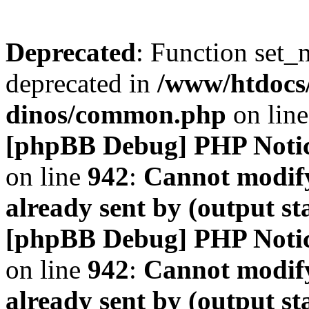
Deprecated
: Function set_
deprecated in
/www/htdocs
dinos/common.php
on lin
[phpBB Debug] PHP Noti
on line
942
:
Cannot modify
already sent by (output s
[phpBB Debug] PHP Noti
on line
942
:
Cannot modify
already sent by (output s