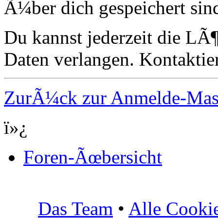
Ã¼ber dich gespeichert sin
Du kannst jederzeit die LÃ
Daten verlangen. Kontaktier
ZurÃ¼ck zur Anmelde-Ma
ï»¿
Foren-Ãœbersicht
Das Team
•
Alle Cooki