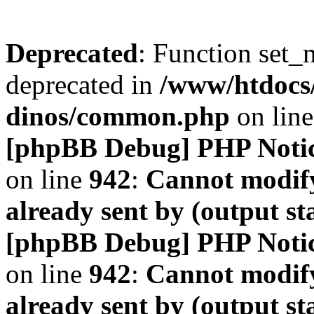
Deprecated
: Function set_
deprecated in
/www/htdocs
dinos/common.php
on lin
[phpBB Debug] PHP Noti
on line
942
:
Cannot modify
already sent by (output s
[phpBB Debug] PHP Noti
on line
942
:
Cannot modify
already sent by (output s