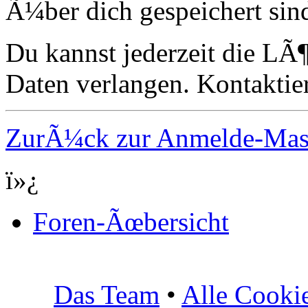
Ã¼ber dich gespeichert sin
Du kannst jederzeit die LÃ
Daten verlangen. Kontaktier
ZurÃ¼ck zur Anmelde-Ma
ï»¿
Foren-Ãœbersicht
Das Team
•
Alle Cooki