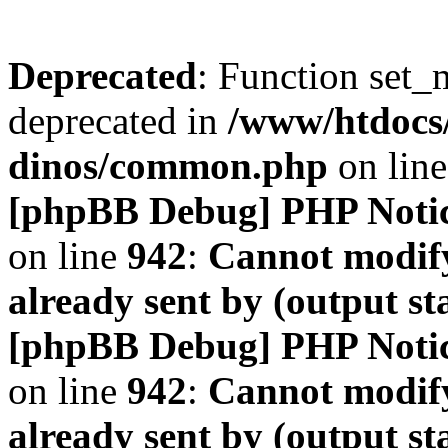
Deprecated
: Function set_
deprecated in
/www/htdocs
dinos/common.php
on lin
[phpBB Debug] PHP Noti
on line
942
:
Cannot modify
already sent by (output s
[phpBB Debug] PHP Noti
on line
942
:
Cannot modify
already sent by (output s