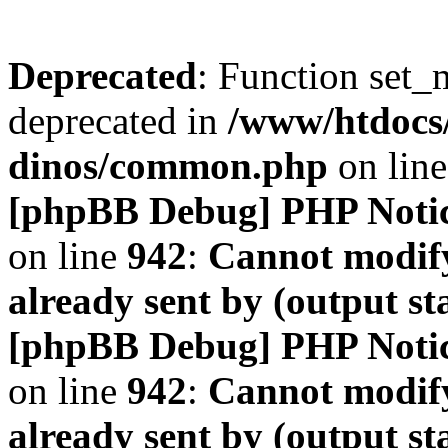
Deprecated
: Function set_
deprecated in
/www/htdocs
dinos/common.php
on lin
[phpBB Debug] PHP Noti
on line
942
:
Cannot modify
already sent by (output s
[phpBB Debug] PHP Noti
on line
942
:
Cannot modify
already sent by (output s