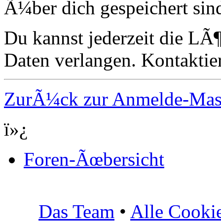
Ã¼ber dich gespeichert sin
Du kannst jederzeit die LÃ
Daten verlangen. Kontaktier
ZurÃ¼ck zur Anmelde-Ma
ï»¿
Foren-Ãœbersicht
Das Team
•
Alle Cooki