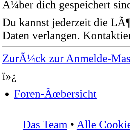
Ã¼ber dich gespeichert sin
Du kannst jederzeit die LÃ
Daten verlangen. Kontaktier
ZurÃ¼ck zur Anmelde-Ma
ï»¿
Foren-Ãœbersicht
Das Team
•
Alle Cooki