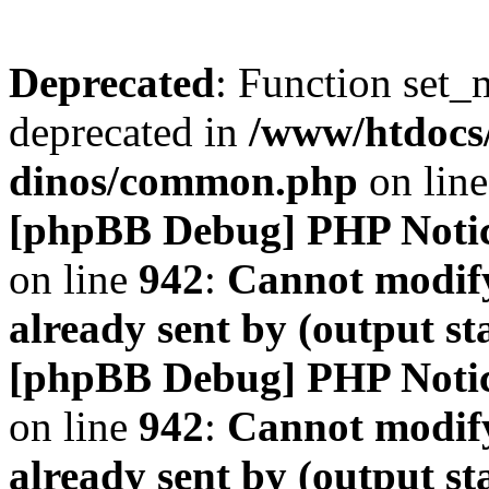
Deprecated
: Function set_
deprecated in
/www/htdocs
dinos/common.php
on lin
[phpBB Debug] PHP Noti
on line
942
:
Cannot modify
already sent by (output s
[phpBB Debug] PHP Noti
on line
942
:
Cannot modify
already sent by (output s