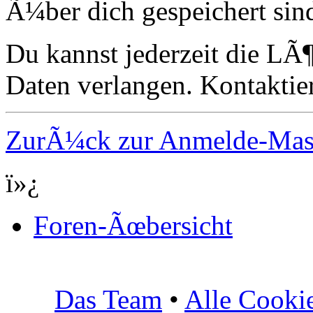
Ã¼ber dich gespeichert sin
Du kannst jederzeit die LÃ
Daten verlangen. Kontaktier
ZurÃ¼ck zur Anmelde-Ma
ï»¿
Foren-Ãœbersicht
Das Team
•
Alle Cooki