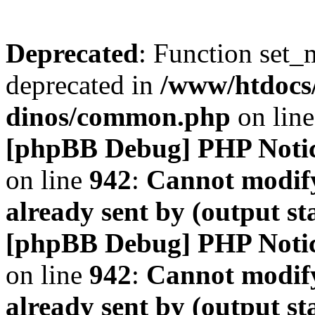
Deprecated
: Function set_
deprecated in
/www/htdocs
dinos/common.php
on lin
[phpBB Debug] PHP Noti
on line
942
:
Cannot modify
already sent by (output s
[phpBB Debug] PHP Noti
on line
942
:
Cannot modify
already sent by (output s