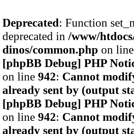
Deprecated
: Function set_
deprecated in
/www/htdocs
dinos/common.php
on lin
[phpBB Debug] PHP Noti
on line
942
:
Cannot modify
already sent by (output s
[phpBB Debug] PHP Noti
on line
942
:
Cannot modify
already sent by (output s