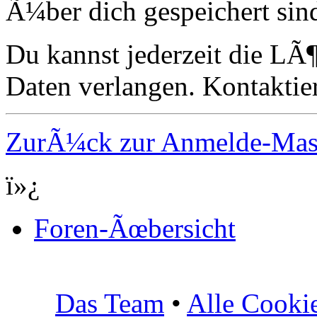
Ã¼ber dich gespeichert sin
Du kannst jederzeit die LÃ
Daten verlangen. Kontaktier
ZurÃ¼ck zur Anmelde-Ma
ï»¿
Foren-Ãœbersicht
Das Team
•
Alle Cooki