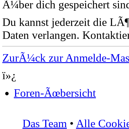
Ã¼ber dich gespeichert sin
Du kannst jederzeit die LÃ
Daten verlangen. Kontaktier
ZurÃ¼ck zur Anmelde-Ma
ï»¿
Foren-Ãœbersicht
Das Team
•
Alle Cooki