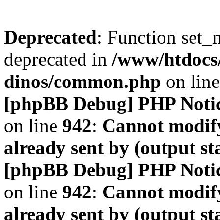
Deprecated
: Function set_
deprecated in
/www/htdocs
dinos/common.php
on lin
[phpBB Debug] PHP Noti
on line
942
:
Cannot modify
already sent by (output s
[phpBB Debug] PHP Noti
on line
942
:
Cannot modify
already sent by (output s