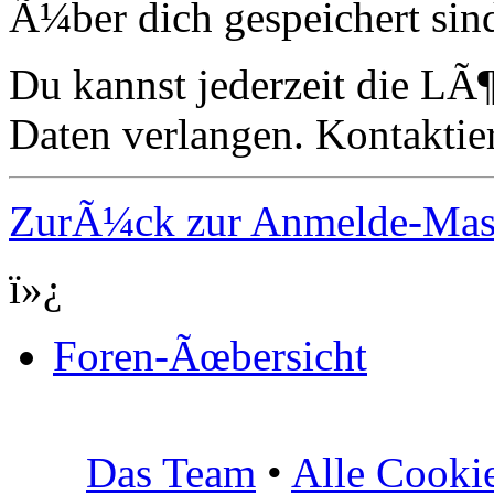
Ã¼ber dich gespeichert sin
Du kannst jederzeit die LÃ
Daten verlangen. Kontaktier
ZurÃ¼ck zur Anmelde-Ma
ï»¿
Foren-Ãœbersicht
Das Team
•
Alle Cooki