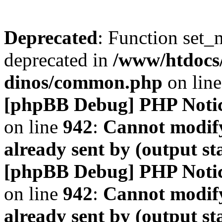
Deprecated
: Function set_
deprecated in
/www/htdocs
dinos/common.php
on lin
[phpBB Debug] PHP Noti
on line
942
:
Cannot modify
already sent by (output s
[phpBB Debug] PHP Noti
on line
942
:
Cannot modify
already sent by (output s