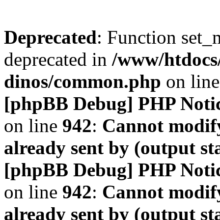
Deprecated
: Function set_
deprecated in
/www/htdocs
dinos/common.php
on lin
[phpBB Debug] PHP Noti
on line
942
:
Cannot modify
already sent by (output s
[phpBB Debug] PHP Noti
on line
942
:
Cannot modify
already sent by (output s