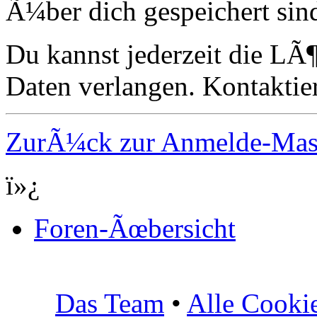
Ã¼ber dich gespeichert sin
Du kannst jederzeit die LÃ
Daten verlangen. Kontaktier
ZurÃ¼ck zur Anmelde-Ma
ï»¿
Foren-Ãœbersicht
Das Team
•
Alle Cooki