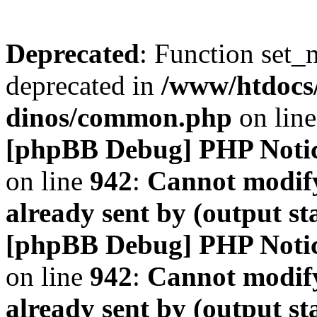
Deprecated
: Function set_
deprecated in
/www/htdocs
dinos/common.php
on lin
[phpBB Debug] PHP Noti
on line
942
:
Cannot modify
already sent by (output s
[phpBB Debug] PHP Noti
on line
942
:
Cannot modify
already sent by (output s