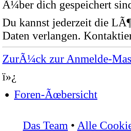
Ã¼ber dich gespeichert sin
Du kannst jederzeit die LÃ
Daten verlangen. Kontaktier
ZurÃ¼ck zur Anmelde-Ma
ï»¿
Foren-Ãœbersicht
Das Team
•
Alle Cooki