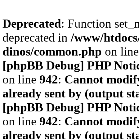
Deprecated
: Function set_
deprecated in
/www/htdocs
dinos/common.php
on lin
[phpBB Debug] PHP Noti
on line
942
:
Cannot modify
already sent by (output s
[phpBB Debug] PHP Noti
on line
942
:
Cannot modify
already sent by (output s