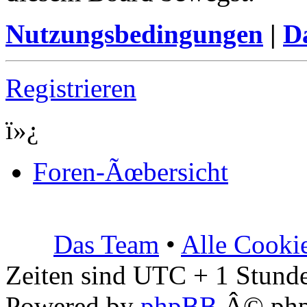
Nutzungsbedingungen
|
Da
Registrieren
ï»¿
Foren-Ãœbersicht
Das Team
•
Alle Cooki
Zeiten sind UTC + 1 Stunde
Powered by
phpBB
Â© php