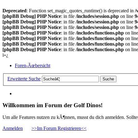
Deprecated
: Function set_magic_quotes_runtime() is deprecated in
/
[phpBB Debug] PHP Notice
: in file
/includes/session.php
on line
9
[phpBB Debug] PHP Notice
: in file
/includes/session.php
on line
9
[phpBB Debug] PHP Notice
: in file
/includes/session.php
on line
9
[phpBB Debug] PHP Notice
: in file
/includes/functions.php
on lin
[phpBB Debug] PHP Notice
: in file
/includes/functions.php
on lin
[phpBB Debug] PHP Notice
: in file
/includes/functions.php
on lin
[phpBB Debug] PHP Notice
: in file
/includes/functions.php
on lin
ï»¿
Foren-Ãœbersicht
Erweiterte Suche
Willkommen im Forum der Golf Dinos!
Um alle Features nutzen zu kÃ¶nnen, musst du dich anmelden. Solltest
Anmelden
>>Im Forum Registrieren<<