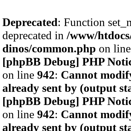
Deprecated
: Function set_
deprecated in
/www/htdocs
dinos/common.php
on lin
[phpBB Debug] PHP Noti
on line
942
:
Cannot modify
already sent by (output s
[phpBB Debug] PHP Noti
on line
942
:
Cannot modify
already sent by (output s