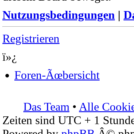
Nutzungsbedingungen
|
Da
Registrieren
ï»¿
Foren-Ãœbersicht
Das Team
•
Alle Cooki
Zeiten sind UTC + 1 Stunde
Powered by
phpBB
Â© php