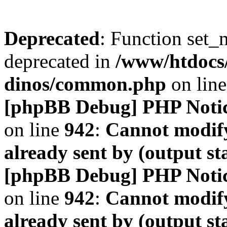
Deprecated
: Function set_
deprecated in
/www/htdocs
dinos/common.php
on lin
[phpBB Debug] PHP Noti
on line
942
:
Cannot modify
already sent by (output s
[phpBB Debug] PHP Noti
on line
942
:
Cannot modify
already sent by (output s