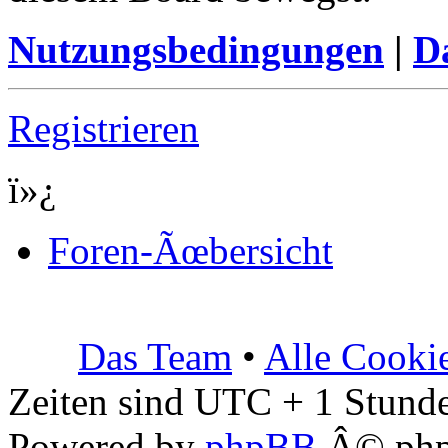
Nutzungsbedingungen
|
Da
Registrieren
ï»¿
Foren-Ãœbersicht
Das Team
•
Alle Cooki
Zeiten sind UTC + 1 Stunde
Powered by
phpBB
Â© php