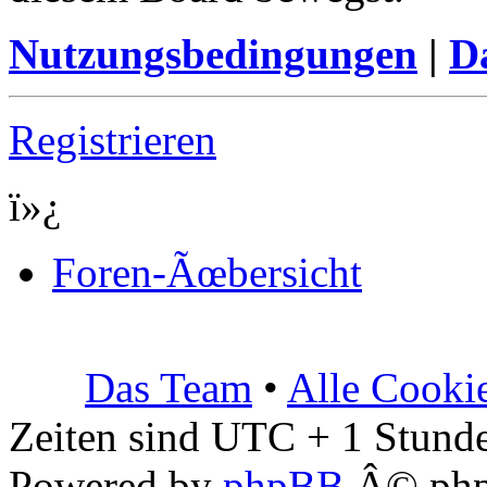
Nutzungsbedingungen
|
Da
Registrieren
ï»¿
Foren-Ãœbersicht
Das Team
•
Alle Cooki
Zeiten sind UTC + 1 Stunde
Powered by
phpBB
Â© php