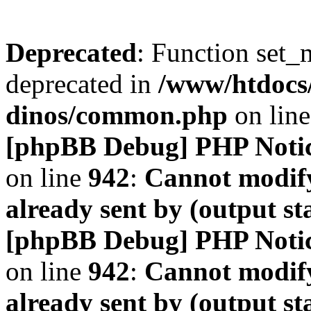
Deprecated
: Function set_
deprecated in
/www/htdocs
dinos/common.php
on lin
[phpBB Debug] PHP Noti
on line
942
:
Cannot modify
already sent by (output s
[phpBB Debug] PHP Noti
on line
942
:
Cannot modify
already sent by (output s