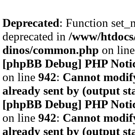
Deprecated
: Function set_
deprecated in
/www/htdocs
dinos/common.php
on lin
[phpBB Debug] PHP Noti
on line
942
:
Cannot modify
already sent by (output s
[phpBB Debug] PHP Noti
on line
942
:
Cannot modify
already sent by (output s