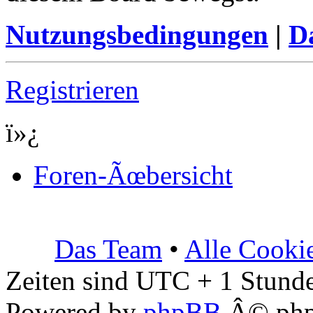
Nutzungsbedingungen
|
Da
Registrieren
ï»¿
Foren-Ãœbersicht
Das Team
•
Alle Cooki
Zeiten sind UTC + 1 Stunde
Powered by
phpBB
Â© php