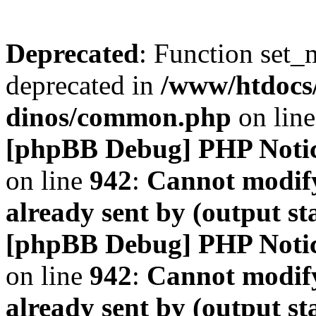
Deprecated
: Function set_
deprecated in
/www/htdocs
dinos/common.php
on lin
[phpBB Debug] PHP Noti
on line
942
:
Cannot modify
already sent by (output s
[phpBB Debug] PHP Noti
on line
942
:
Cannot modify
already sent by (output s