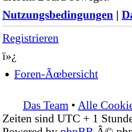
Nutzungsbedingungen
|
Da
Registrieren
ï»¿
Foren-Ãœbersicht
Das Team
•
Alle Cooki
Zeiten sind UTC + 1 Stunde
Powered by
phpBB
Â© php