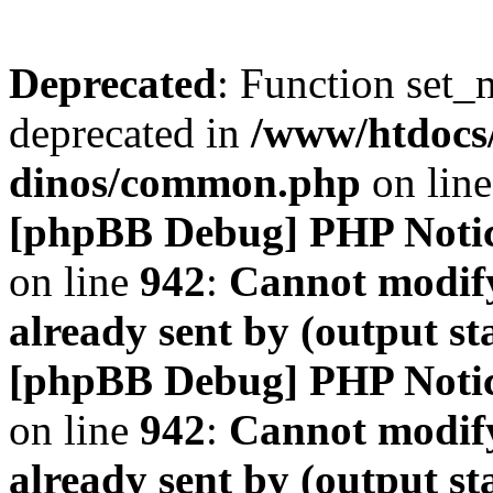
Deprecated
: Function set_
deprecated in
/www/htdocs
dinos/common.php
on lin
[phpBB Debug] PHP Noti
on line
942
:
Cannot modify
already sent by (output s
[phpBB Debug] PHP Noti
on line
942
:
Cannot modify
already sent by (output s