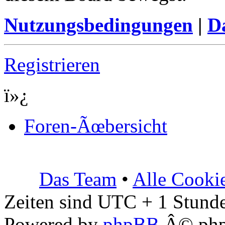
Nutzungsbedingungen
|
Da
Registrieren
ï»¿
Foren-Ãœbersicht
Das Team
•
Alle Cooki
Zeiten sind UTC + 1 Stunde
Powered by
phpBB
Â© php