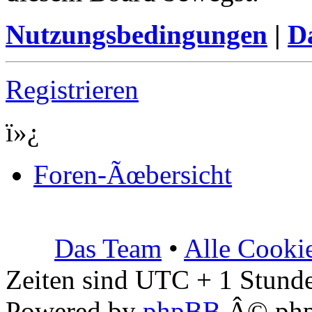
Nutzungsbedingungen
|
Da
Registrieren
ï»¿
Foren-Ãœbersicht
Das Team
•
Alle Cooki
Zeiten sind UTC + 1 Stunde
Powered by
phpBB
Â© php