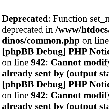
Deprecated
: Function set_
deprecated in
/www/htdocs
dinos/common.php
on lin
[phpBB Debug] PHP Noti
on line
942
:
Cannot modify
already sent by (output s
[phpBB Debug] PHP Noti
on line
942
:
Cannot modify
already sent by (output s