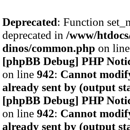
Deprecated
: Function set_
deprecated in
/www/htdocs
dinos/common.php
on lin
[phpBB Debug] PHP Noti
on line
942
:
Cannot modify
already sent by (output s
[phpBB Debug] PHP Noti
on line
942
:
Cannot modify
already sent by (output s