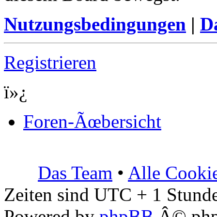
Nutzungsbedingungen
|
Da
Registrieren
ï»¿
Foren-Ãœbersicht
Das Team
•
Alle Cooki
Zeiten sind UTC + 1 Stunde
Powered by
phpBB
Â© php