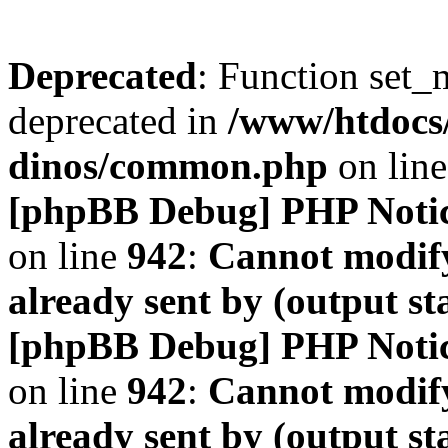
Deprecated
: Function set_
deprecated in
/www/htdocs
dinos/common.php
on lin
[phpBB Debug] PHP Noti
on line
942
:
Cannot modify
already sent by (output s
[phpBB Debug] PHP Noti
on line
942
:
Cannot modify
already sent by (output s