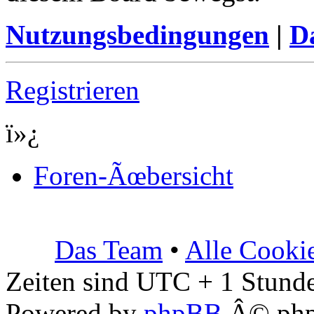
Nutzungsbedingungen
|
Da
Registrieren
ï»¿
Foren-Ãœbersicht
Das Team
•
Alle Cooki
Zeiten sind UTC + 1 Stunde
Powered by
phpBB
Â© php