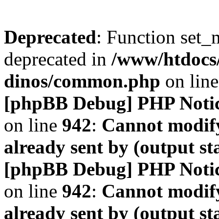
Deprecated
: Function set_
deprecated in
/www/htdocs
dinos/common.php
on lin
[phpBB Debug] PHP Noti
on line
942
:
Cannot modify
already sent by (output s
[phpBB Debug] PHP Noti
on line
942
:
Cannot modify
already sent by (output s