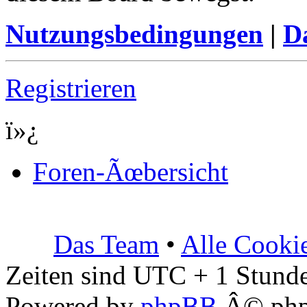
Nutzungsbedingungen
|
Da
Registrieren
ï»¿
Foren-Ãœbersicht
Das Team
•
Alle Cooki
Zeiten sind UTC + 1 Stunde
Powered by
phpBB
Â© php