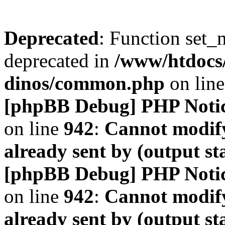
Deprecated
: Function set_
deprecated in
/www/htdocs
dinos/common.php
on lin
[phpBB Debug] PHP Noti
on line
942
:
Cannot modify
already sent by (output s
[phpBB Debug] PHP Noti
on line
942
:
Cannot modify
already sent by (output s