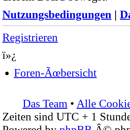
Nutzungsbedingungen
|
Da
Registrieren
ï»¿
Foren-Ãœbersicht
Das Team
•
Alle Cooki
Zeiten sind UTC + 1 Stunde
Powered by
phpBB
Â© php