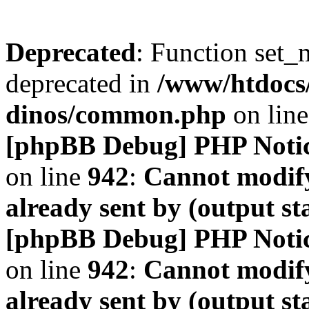
Deprecated
: Function set_
deprecated in
/www/htdocs
dinos/common.php
on lin
[phpBB Debug] PHP Noti
on line
942
:
Cannot modify
already sent by (output s
[phpBB Debug] PHP Noti
on line
942
:
Cannot modify
already sent by (output s