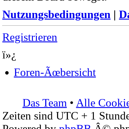
Nutzungsbedingungen
|
Da
Registrieren
ï»¿
Foren-Ãœbersicht
Das Team
•
Alle Cooki
Zeiten sind UTC + 1 Stunde
Powered by
phpBB
Â© php