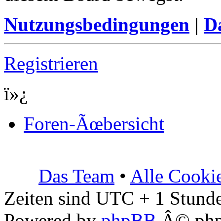
Nutzungsbedingungen
|
Da
Registrieren
ï»¿
Foren-Ãœbersicht
Das Team
•
Alle Cooki
Zeiten sind UTC + 1 Stunde
Powered by
phpBB
Â© php