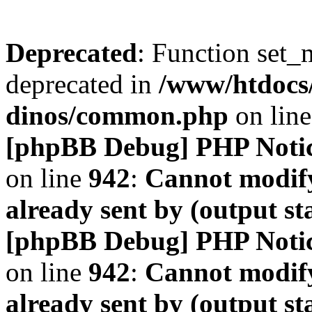
Deprecated
: Function set_
deprecated in
/www/htdocs
dinos/common.php
on lin
[phpBB Debug] PHP Noti
on line
942
:
Cannot modify
already sent by (output s
[phpBB Debug] PHP Noti
on line
942
:
Cannot modify
already sent by (output s