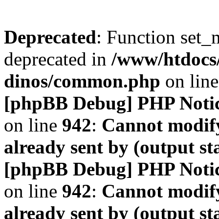
Deprecated
: Function set_
deprecated in
/www/htdocs
dinos/common.php
on lin
[phpBB Debug] PHP Noti
on line
942
:
Cannot modify
already sent by (output s
[phpBB Debug] PHP Noti
on line
942
:
Cannot modify
already sent by (output s