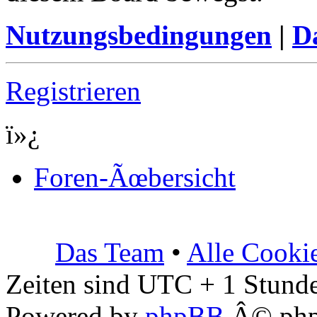
Nutzungsbedingungen
|
Da
Registrieren
ï»¿
Foren-Ãœbersicht
Das Team
•
Alle Cooki
Zeiten sind UTC + 1 Stunde
Powered by
phpBB
Â© php