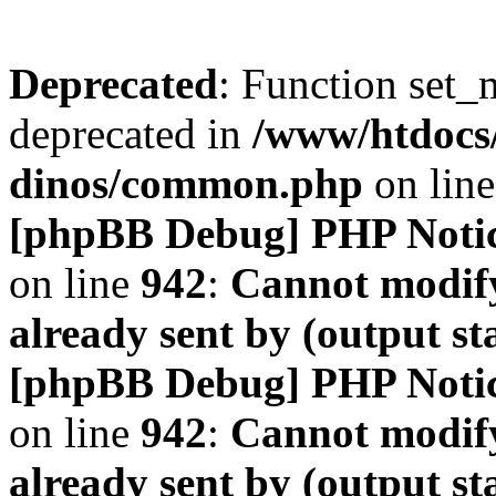
Deprecated
: Function set_
deprecated in
/www/htdocs
dinos/common.php
on lin
[phpBB Debug] PHP Noti
on line
942
:
Cannot modify
already sent by (output s
[phpBB Debug] PHP Noti
on line
942
:
Cannot modify
already sent by (output s