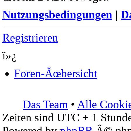
Nutzungsbedingungen
|
Da
Registrieren
ï»¿
Foren-Ãœbersicht
Das Team
•
Alle Cooki
Zeiten sind UTC + 1 Stunde
Powered by
phpBB
Â© php