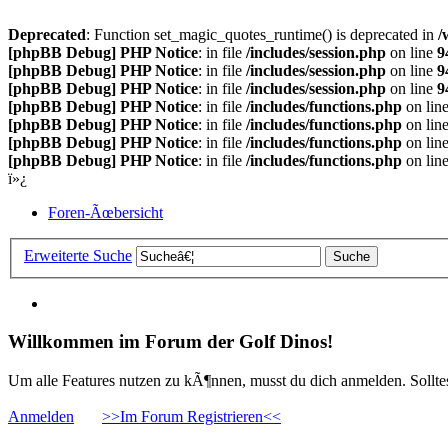
Deprecated
: Function set_magic_quotes_runtime() is deprecated in
/
[phpBB Debug] PHP Notice
: in file
/includes/session.php
on line
9
[phpBB Debug] PHP Notice
: in file
/includes/session.php
on line
9
[phpBB Debug] PHP Notice
: in file
/includes/session.php
on line
9
[phpBB Debug] PHP Notice
: in file
/includes/functions.php
on lin
[phpBB Debug] PHP Notice
: in file
/includes/functions.php
on lin
[phpBB Debug] PHP Notice
: in file
/includes/functions.php
on lin
[phpBB Debug] PHP Notice
: in file
/includes/functions.php
on lin
ï»¿
Foren-Ãœbersicht
Erweiterte Suche
Willkommen im Forum der Golf Dinos!
Um alle Features nutzen zu kÃ¶nnen, musst du dich anmelden. Solltest
Anmelden
>>Im Forum Registrieren<<