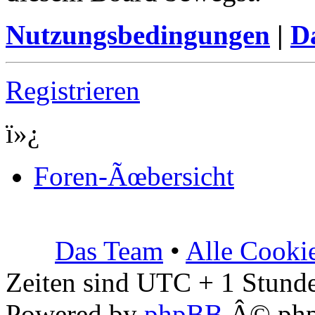
Nutzungsbedingungen
|
Da
Registrieren
ï»¿
Foren-Ãœbersicht
Das Team
•
Alle Cooki
Zeiten sind UTC + 1 Stunde
Powered by
phpBB
Â© php