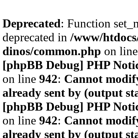
Deprecated
: Function set_
deprecated in
/www/htdocs
dinos/common.php
on lin
[phpBB Debug] PHP Noti
on line
942
:
Cannot modify
already sent by (output s
[phpBB Debug] PHP Noti
on line
942
:
Cannot modify
already sent by (output s