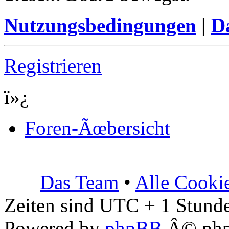
Nutzungsbedingungen
|
Da
Registrieren
ï»¿
Foren-Ãœbersicht
Das Team
•
Alle Cooki
Zeiten sind UTC + 1 Stunde
Powered by
phpBB
Â© php