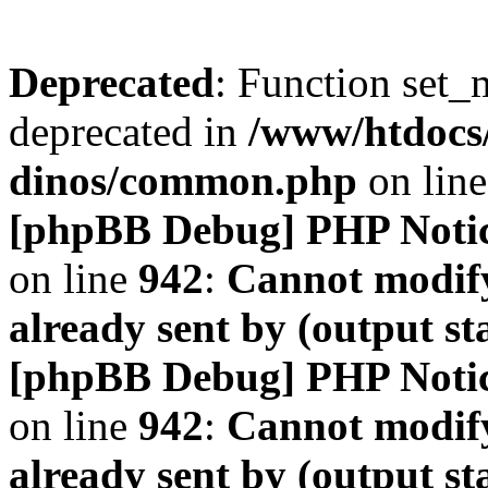
Deprecated
: Function set_
deprecated in
/www/htdocs
dinos/common.php
on lin
[phpBB Debug] PHP Noti
on line
942
:
Cannot modify
already sent by (output s
[phpBB Debug] PHP Noti
on line
942
:
Cannot modify
already sent by (output s