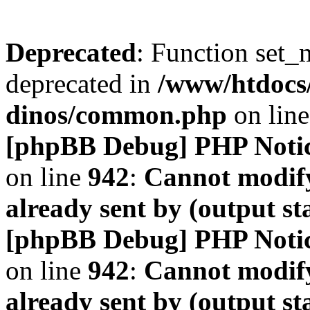
Deprecated
: Function set_
deprecated in
/www/htdocs
dinos/common.php
on lin
[phpBB Debug] PHP Noti
on line
942
:
Cannot modify
already sent by (output s
[phpBB Debug] PHP Noti
on line
942
:
Cannot modify
already sent by (output s