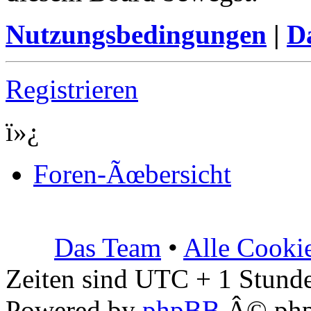
Nutzungsbedingungen
|
Da
Registrieren
ï»¿
Foren-Ãœbersicht
Das Team
•
Alle Cooki
Zeiten sind UTC + 1 Stunde
Powered by
phpBB
Â© php