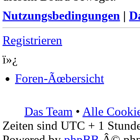
Nutzungsbedingungen
|
Da
Registrieren
ï»¿
Foren-Ãœbersicht
Das Team
•
Alle Cooki
Zeiten sind UTC + 1 Stunde
Powered by
phpBB
Â© php