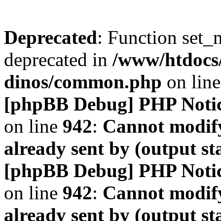
Deprecated
: Function set_
deprecated in
/www/htdocs
dinos/common.php
on lin
[phpBB Debug] PHP Noti
on line
942
:
Cannot modify
already sent by (output s
[phpBB Debug] PHP Noti
on line
942
:
Cannot modify
already sent by (output s