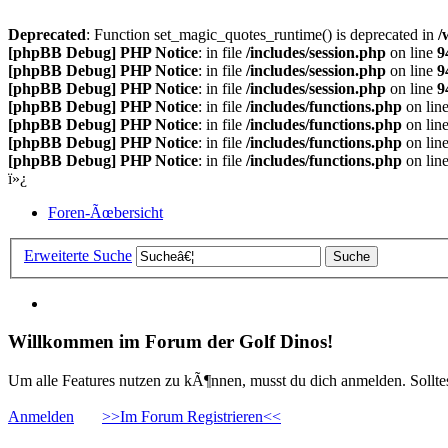
Deprecated
: Function set_magic_quotes_runtime() is deprecated in
/
[phpBB Debug] PHP Notice
: in file
/includes/session.php
on line
9
[phpBB Debug] PHP Notice
: in file
/includes/session.php
on line
9
[phpBB Debug] PHP Notice
: in file
/includes/session.php
on line
9
[phpBB Debug] PHP Notice
: in file
/includes/functions.php
on lin
[phpBB Debug] PHP Notice
: in file
/includes/functions.php
on lin
[phpBB Debug] PHP Notice
: in file
/includes/functions.php
on lin
[phpBB Debug] PHP Notice
: in file
/includes/functions.php
on lin
ï»¿
Foren-Ãœbersicht
Erweiterte Suche
Willkommen im Forum der Golf Dinos!
Um alle Features nutzen zu kÃ¶nnen, musst du dich anmelden. Solltest
Anmelden
>>Im Forum Registrieren<<