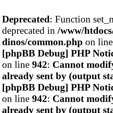
Deprecated
: Function set_
deprecated in
/www/htdocs
dinos/common.php
on lin
[phpBB Debug] PHP Noti
on line
942
:
Cannot modify
already sent by (output s
[phpBB Debug] PHP Noti
on line
942
:
Cannot modify
already sent by (output s