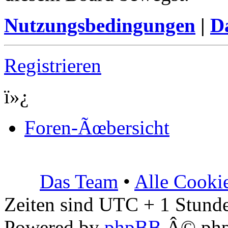
Nutzungsbedingungen
|
Da
Registrieren
ï»¿
Foren-Ãœbersicht
Das Team
•
Alle Cooki
Zeiten sind UTC + 1 Stunde
Powered by
phpBB
Â© php