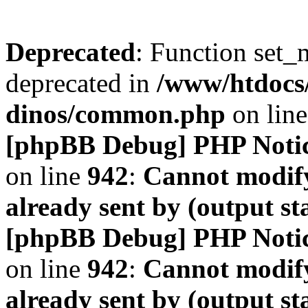
Deprecated
: Function set_
deprecated in
/www/htdocs
dinos/common.php
on lin
[phpBB Debug] PHP Noti
on line
942
:
Cannot modify
already sent by (output s
[phpBB Debug] PHP Noti
on line
942
:
Cannot modify
already sent by (output s