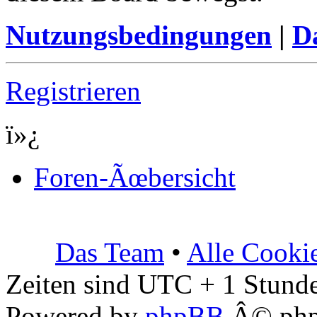
Nutzungsbedingungen
|
Da
Registrieren
ï»¿
Foren-Ãœbersicht
Das Team
•
Alle Cooki
Zeiten sind UTC + 1 Stunde
Powered by
phpBB
Â© php