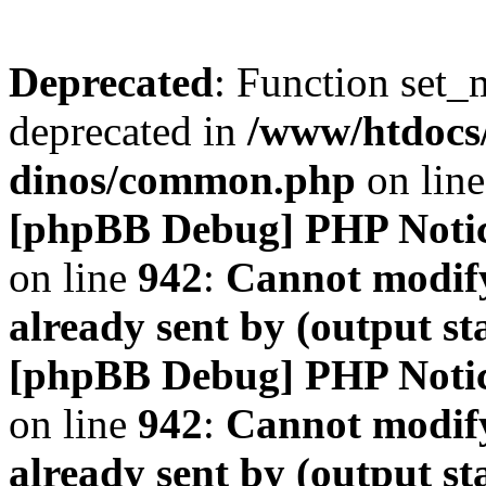
Deprecated
: Function set_
deprecated in
/www/htdocs
dinos/common.php
on lin
[phpBB Debug] PHP Noti
on line
942
:
Cannot modify
already sent by (output s
[phpBB Debug] PHP Noti
on line
942
:
Cannot modify
already sent by (output s