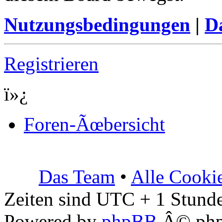
Nutzungsbedingungen
|
Da
Registrieren
ï»¿
Foren-Ãœbersicht
Das Team
•
Alle Cooki
Zeiten sind UTC + 1 Stunde
Powered by
phpBB
Â© php