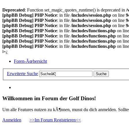
Deprecated
: Function set_magic_quotes_runtime() is deprecated in
/
[phpBB Debug] PHP Notice
: in file
/includes/session.php
on line
9
[phpBB Debug] PHP Notice
: in file
/includes/session.php
on line
9
[phpBB Debug] PHP Notice
: in file
/includes/session.php
on line
9
[phpBB Debug] PHP Notice
: in file
/includes/functions.php
on lin
[phpBB Debug] PHP Notice
: in file
/includes/functions.php
on lin
[phpBB Debug] PHP Notice
: in file
/includes/functions.php
on lin
[phpBB Debug] PHP Notice
: in file
/includes/functions.php
on lin
ï»¿
Foren-Ãœbersicht
Erweiterte Suche
Willkommen im Forum der Golf Dinos!
Um alle Features nutzen zu kÃ¶nnen, musst du dich anmelden. Solltest
Anmelden
>>Im Forum Registrieren<<